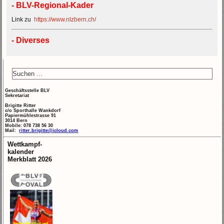
- BLV-Regional-Kader
Link zu
https://www.nlzbern.ch/
- Diverses
Geschäftsstelle BLV
Sekretariat
Brigitte Ritter
c/o Sporthalle Wankdorf
Papiermühlestrasse 91
3014 Bern
Mobile: 078 738 56 30
Mail:
ritter.brigitte@icloud.com
Wettkampf-
kalender
Merkblatt 2026